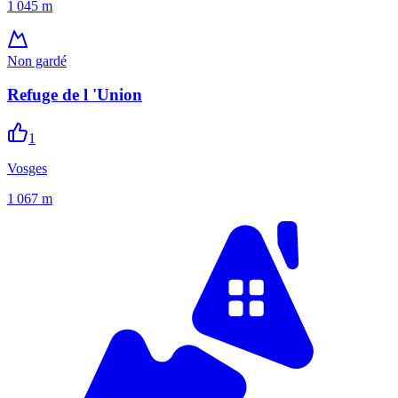
1 045
m
Non gardé
Refuge de l 'Union
1
Vosges
1 067
m