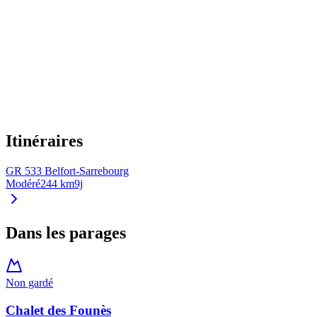
Réservation
:
Itinéraires
GR 533 Belfort-Sarrebourg
Modéré
244 km
9j
Dans les parages
Non gardé
Chalet des Founès