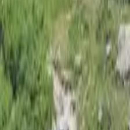
Gardé
Refuge du Pré du Mollard
Isère
1 740
m