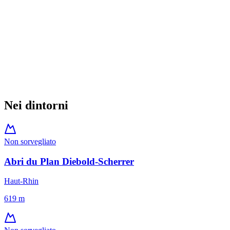
Juillet
Novembre
Décembre
Mai
Février
Octobre
Juin
Août
Septembre
Jan
Prenotazione
:
Nei dintorni
Non sorvegliato
Abri du Plan Diebold-Scherrer
Haut-Rhin
619
m