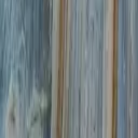
Schließe
Chalet pastoral de Nordevaux
Haute-Savoie
1 562
m